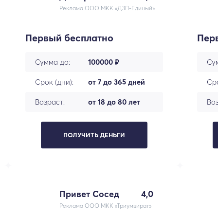
Реклама ООО МКК «ДЗП-Единый»
Первый бесплатно
Пер
Сумма до:
100000 ₽
Су
Срок (дни):
от 7 до 365 дней
Сро
Возраст:
от 18 до 80 лет
Воз
ПОЛУЧИТЬ ДЕНЬГИ
Привет Сосед
4,0
Реклама ООО МКК «Триумвират»