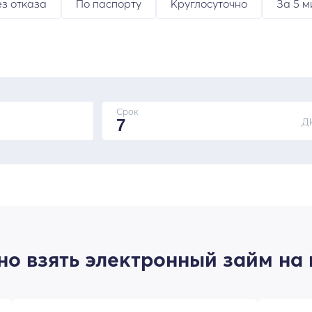
ез отказа
По паспорту
Круглосуточно
За 5 м
Срок
Д
о взять электронный займ на 