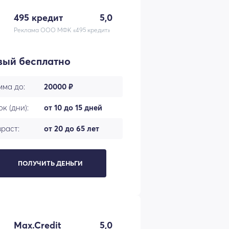
495 кредит
5,0
Реклама ООО МФК «495 кредит»
вый бесплатно
мма до:
20000 ₽
к (дни):
от 10 до 15 дней
раст:
от 20 до 65 лет
ПОЛУЧИТЬ ДЕНЬГИ
Max.Credit
5,0