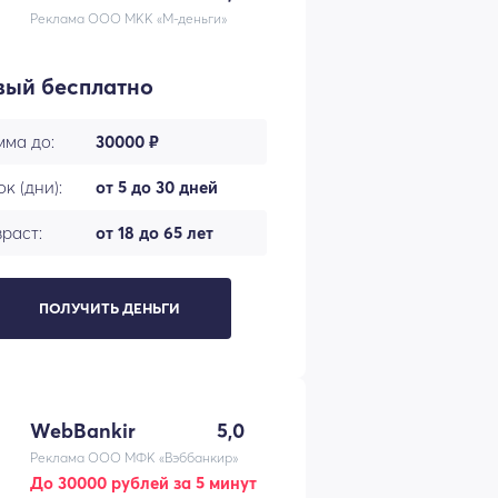
Реклама ООО МКК «М-деньги»
вый бесплатно
мма до:
30000 ₽
к (дни):
от 5 до 30 дней
раст:
от 18 до 65 лет
ПОЛУЧИТЬ ДЕНЬГИ
WebBankir
5,0
Реклама ООО МФК «Вэббанкир»
До 30000 рублей за 5 минут