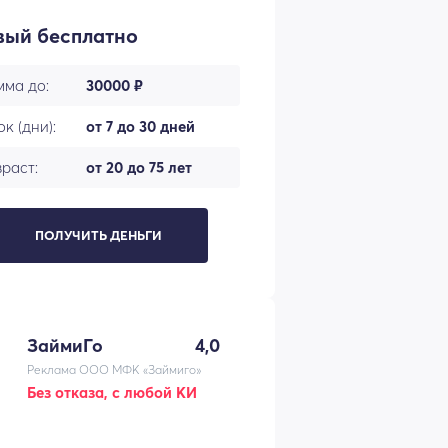
вый бесплатно
мма до:
30000 ₽
к (дни):
от 7 до 30 дней
раст:
от 20 до 75 лет
ПОЛУЧИТЬ ДЕНЬГИ
ЗаймиГо
4,0
Реклама ООО МФК «Займиго»
Без отказа, с любой КИ