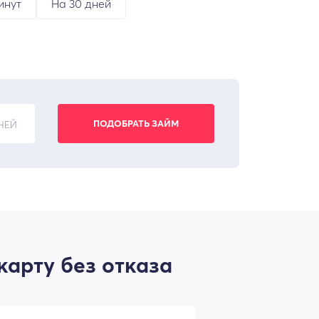
инут
На 30 дней
НЕЙ
карту без отказа