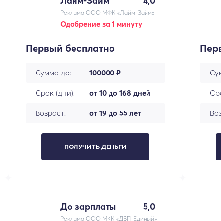
Лайм-Займ
4,0
Реклама ООО МФК «Лайм-Займ»
Одобрение за 1 минуту
Первый бесплатно
Пер
Сумма до:
100000 ₽
Су
Срок (дни):
от 10 до 168 дней
Сро
Возраст:
от 19 до 55 лет
Воз
ПОЛУЧИТЬ ДЕНЬГИ
До зарплаты
5,0
Реклама ООО МКК «ДЗП-Единый»