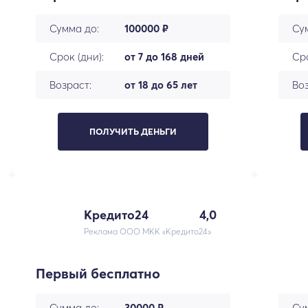
Сумма до:
100000 ₽
Су
Срок (дни):
от 7 до 168 дней
Сро
Возраст:
от 18 до 65 лет
Воз
ПОЛУЧИТЬ ДЕНЬГИ
Кредито24
4,0
Реклама ООО МКК «Кредито24»
Первый бесплатно
Сумма до:
30000 ₽
Су