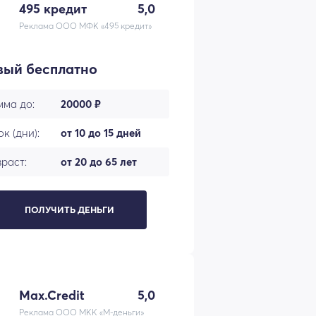
495 кредит
5,0
Реклама ООО МФК «495 кредит»
вый бесплатно
мма до:
20000 ₽
к (дни):
от 10 до 15 дней
раст:
от 20 до 65 лет
ПОЛУЧИТЬ ДЕНЬГИ
Max.Credit
5,0
Реклама ООО МКК «М-деньги»