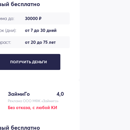
вый бесплатно
мма до:
30000 ₽
к (дни):
от 7 до 30 дней
раст:
от 20 до 75 лет
ПОЛУЧИТЬ ДЕНЬГИ
ЗаймиГо
4,0
Реклама ООО МФК «Займиго»
Без отказа, с любой КИ
вый бесплатно