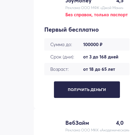
JoyMoney
4,5
Реклама ООО МФК «Джой Мани»
Без справок, только паспорт
Первый бесплатно
Сумма до:
100000 ₽
Срок (дни):
от 3 до 168 дней
Возраст:
от 18 до 65 лет
ПОЛУЧИТЬ ДЕНЬГИ
ВебЗайм
4,0
Реклама ООО МКК «Академическая»