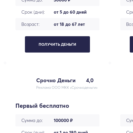
Срок (дни):
от 5 до 60 дней
Сро
Возраст:
от 18 до 67 лет
Воз
ПОЛУЧИТЬ ДЕНЬГИ
Срочно Деньги
4,0
Реклама ООО МКК «Срочноденьги»
Первый бесплатно
Сумма до:
100000 ₽
Су
Срок (дни):
от 1 до 180 дней
Сро