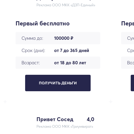
Реклама ООО МКК «ДЗП-Единый»
Первый бесплатно
Пер
Сумма до:
100000 ₽
Су
Срок (дни):
от 7 до 365 дней
Сро
Возраст:
от 18 до 80 лет
Воз
ПОЛУЧИТЬ ДЕНЬГИ
Привет Сосед
4,0
Реклама ООО МКК «Триумвират»