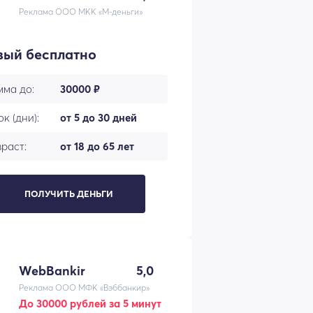
Реклама ООО МКК «М-деньги»
вый бесплатно
мма до:
30000 ₽
к (дни):
от 5 до 30 дней
раст:
от 18 до 65 лет
ПОЛУЧИТЬ ДЕНЬГИ
WebBankir
5,0
Реклама ООО МФК «Вэббанкир»
До 30000 рублей за 5 минут