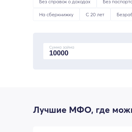
Без справок о доходах
Без паспорт
На сберкнижку
С 20 лет
Безра
Сумма займа
Лучшие МФО, где можн