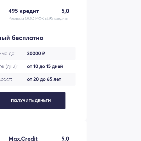
495 кредит
5,0
Реклама ООО МФК «495 кредит»
вый бесплатно
мма до:
20000 ₽
к (дни):
от 10 до 15 дней
раст:
от 20 до 65 лет
ПОЛУЧИТЬ ДЕНЬГИ
Max.Credit
5,0