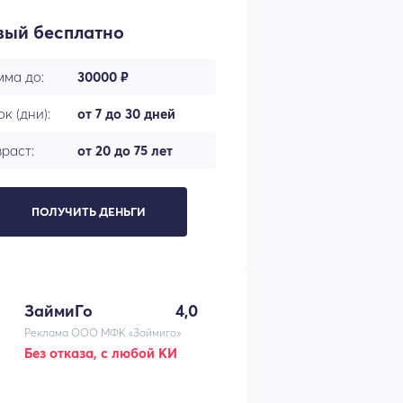
вый бесплатно
мма до:
30000 ₽
к (дни):
от 7 до 30 дней
раст:
от 20 до 75 лет
ПОЛУЧИТЬ ДЕНЬГИ
ЗаймиГо
4,0
Реклама ООО МФК «Займиго»
Без отказа, с любой КИ