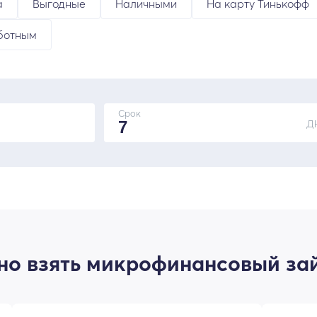
а
Выгодные
Наличными
На карту Тинькофф
ботным
Срок
Д
о взять микрофинансовый зай