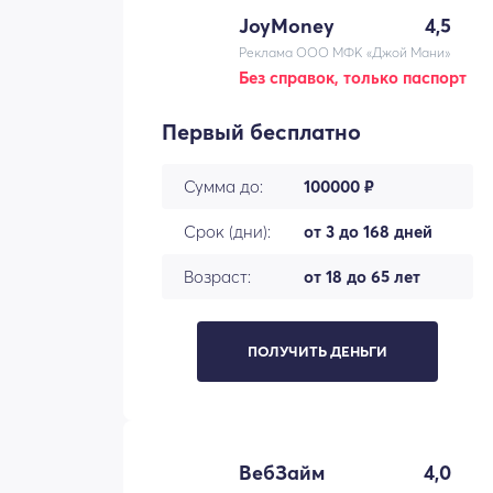
JoyMoney
4,5
Реклама ООО МФК «Джой Мани»
Без справок, только паспорт
Первый бесплатно
Сумма до:
100000 ₽
Срок (дни):
от 3 до 168 дней
Возраст:
от 18 до 65 лет
ПОЛУЧИТЬ ДЕНЬГИ
ВебЗайм
4,0