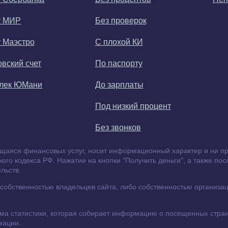
у МИР
Без проверок
у Маэстро
С плохой КИ
овский счет
По паспорту
елек ЮМани
До зарплаты
Под низкий процент
Без звонков
щаяся финансовых услуг, носит информационный характер и ни при
го кодекса РФ. Нажатие на кнопки "Получить деньги", а также по
льств.
обственностью владельцев сайта, либо собственностью организаци
ема статистики, которая собирает информацию о посещенных стран
мации.