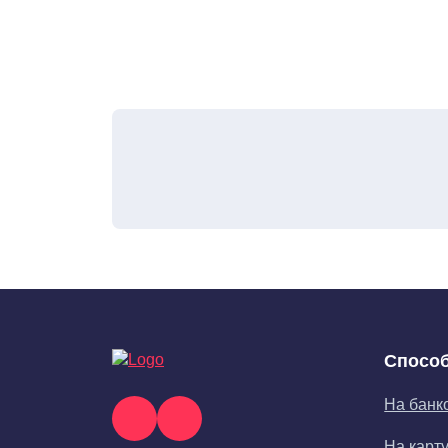
Способ
На банк
На карт