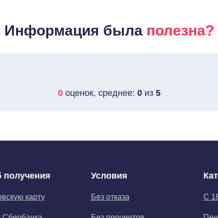
Информация была
полезна?
0
оценок, среднее:
0
из
5
 получения
Условия
Ка
овскую карту
Без отказа
С 1
у Сбербанка
Без процентов
Пен