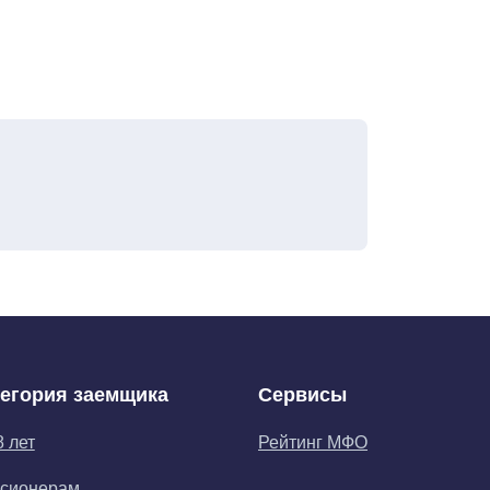
тегория заемщика
Сервисы
8 лет
Рейтинг МФО
сионерам