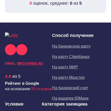
0
оценок, среднее:
0
из
5
Способ получения
На банковскую карту
На карту Сбербанка
EMAIL:
INFO@FINIXI.RU
На карту МИР
4.8
из 5
На карту Маэстро
Рейтинг в Google
На банковский счет
на основании
50 отзывов
На кошелек ЮМани
Условия
Категория заемщика