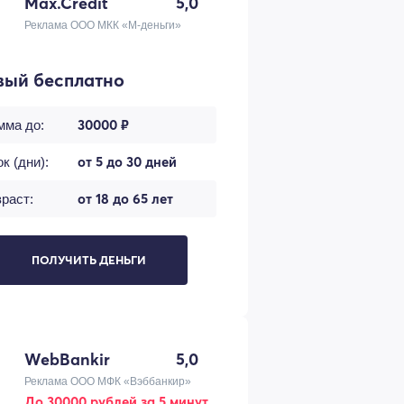
Max.Credit
5,0
Реклама ООО МКК «М-деньги»
вый бесплатно
30000 ₽
мма до:
от 5 до 30 дней
к (дни):
от 18 до 65 лет
раст:
ПОЛУЧИТЬ ДЕНЬГИ
WebBankir
5,0
Реклама ООО МФК «Вэббанкир»
До 30000 рублей за 5 минут