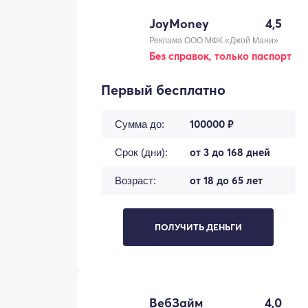
JoyMoney
4,5
Реклама ООО МФК «Джой Мани»
Без справок, только паспорт
Первый бесплатно
100000 ₽
Сумма до:
от 3 до 168 дней
Срок (дни):
от 18 до 65 лет
Возраст:
ПОЛУЧИТЬ ДЕНЬГИ
ВебЗайм
4,0