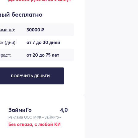
вый бесплатно
30000 ₽
мма до:
от 7 до 30 дней
к (дни):
от 20 до 75 лет
раст:
ПОЛУЧИТЬ ДЕНЬГИ
ЗаймиГо
4,0
Реклама ООО МФК «Займиго»
Без отказа, с любой КИ