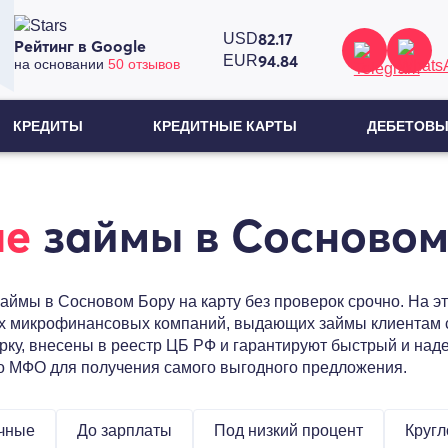
82.17
USD
Рейтинг в Google
94.84
EUR
на основании
50 отзывов
КРЕДИТЫ
КРЕДИТНЫЕ КАРТЫ
ДЕБЕТОВЫ
ые
займы в Сосновом
аймы в Сосновом Бору на карту без проверок срочно. На э
х микрофинансовых компаний, выдающих займы клиентам с
ку, внесены в реестр ЦБ РФ и гарантируют быстрый и наде
ко МФО для получения самого выгодного предложения.
чные
До зарплаты
Под низкий процент
Кругл