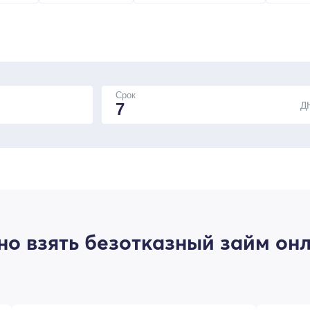
Срок
Д
о взять безотказный займ онл