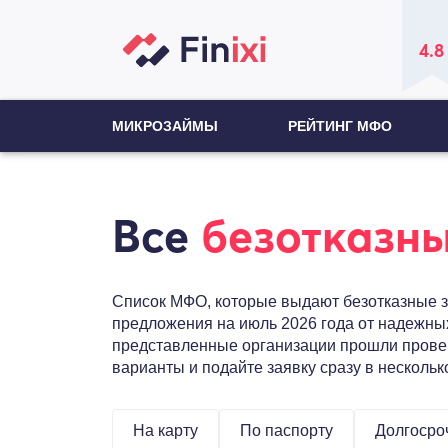
4.8
МИКРОЗАЙМЫ
РЕЙТИНГ МФО
Все
безотказн
Список МФО, которые выдают безотказные з
предложения на июль 2026 года от надежны
представленные организации прошли провер
варианты и подайте заявку сразу в несколь
На карту
По паспорту
Долгосро