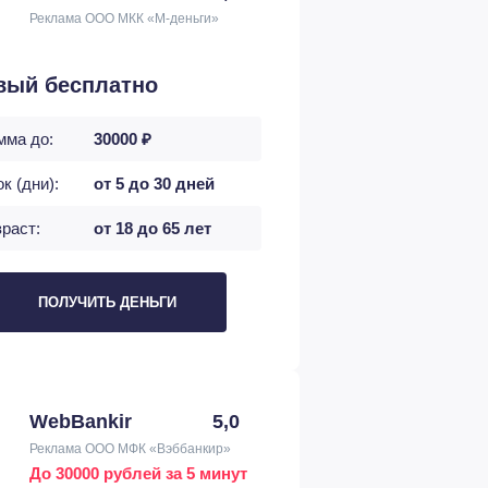
Реклама ООО МКК «М-деньги»
вый бесплатно
мма до:
30000 ₽
к (дни):
от 5 до 30 дней
раст:
от 18 до 65 лет
ПОЛУЧИТЬ ДЕНЬГИ
WebBankir
5,0
Реклама ООО МФК «Вэббанкир»
До 30000 рублей за 5 минут