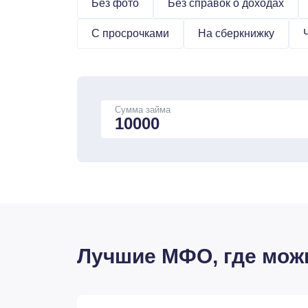
Без фото
Без справок о доходах
С просрочками
На сберкнижку
Сумма займа
Лучшие МФО, где можн