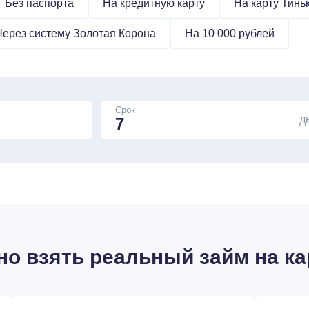
Без паспорта
На кредитную карту
На карту Тин
Через систему Золотая Корона
На 10 000 рублей
Срок
Д
о взять реальный займ на ка