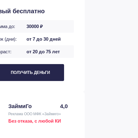
вый бесплатно
мма до:
30000 ₽
к (дни):
от 7 до 30 дней
раст:
от 20 до 75 лет
ПОЛУЧИТЬ ДЕНЬГИ
ЗаймиГо
4,0
Реклама ООО МФК «Займиго»
Без отказа, с любой КИ