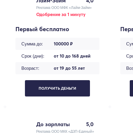
Лайм-Займ
4,0
Реклама ООО МФК «Лайм-Займ»
Одобрение за 1 минуту
Первый бесплатно
Пер
100000 ₽
Сумма до:
Су
от 10 до 168 дней
Срок (дни):
Сро
от 19 до 55 лет
Возраст:
Воз
ПОЛУЧИТЬ ДЕНЬГИ
До зарплаты
5,0
Реклама ООО МКК «ДЗП-Единый»