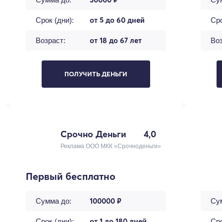
от 5 до 60 дней
Срок (дни):
Сро
от 18 до 67 лет
Возраст:
Воз
ПОЛУЧИТЬ ДЕНЬГИ
Срочно Деньги
4,0
Реклама ООО МКК «Срочноденьги»
Первый бесплатно
100000 ₽
Сумма до:
Су
от 1 до 180 дней
Срок (дни):
Сро