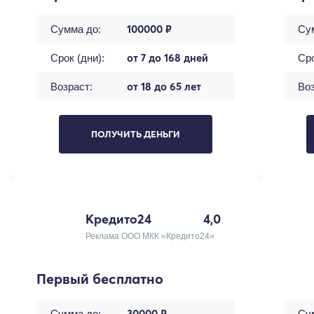
100000 ₽
Сумма до:
Су
от 7 до 168 дней
Срок (дни):
Сро
от 18 до 65 лет
Возраст:
Воз
ПОЛУЧИТЬ ДЕНЬГИ
Кредито24
4,0
Реклама ООО МКК «Кредито24»
Первый бесплатно
30000 ₽
Сумма до:
Су