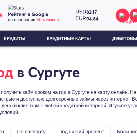
82.17
USD
Рейтинг в Google
8
94.84
EUR
на основании
50 отзывов
КРЕДИТЫ
КРЕДИТНЫЕ КАРТЫ
ДЕБЕТОВЫ
од
в Сургуте
олучить займ сроком на год в Сургуте на карту онлайн. На
стрые и доступные долгосрочные займы через интернет. В
 деньги клиентам с любой кредитной историей. Изучите усл
условий.
за
По паспорту
Под низкий процент
Больши