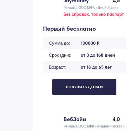
JoyMoney
4,5
Реклама ООО МФК «Джой Мани»
Без справок, только паспорт
Первый бесплатно
100000 ₽
Сумма до:
от 3 до 168 дней
Срок (дни):
от 18 до 65 лет
Возраст:
ПОЛУЧИТЬ ДЕНЬГИ
ВебЗайм
4,0
Реклама ООО МКК «Академическая»