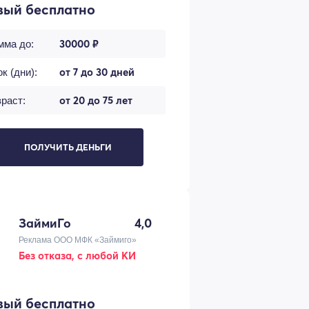
вый бесплатно
30000 ₽
мма до:
от 7 до 30 дней
к (дни):
от 20 до 75 лет
раст:
ПОЛУЧИТЬ ДЕНЬГИ
ЗаймиГо
4,0
Реклама ООО МФК «Займиго»
Без отказа, с любой КИ
вый бесплатно