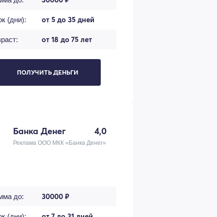
от 5 до 35 дней
к (дни):
от 18 до 75 лет
раст:
ПОЛУЧИТЬ ДЕНЬГИ
Банка Денег
4,0
Реклама ООО МКК «Банка Денег»
30000 ₽
мма до:
от 7 до 31 дней
к (дни):