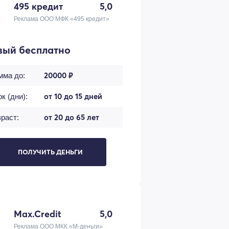
495 кредит
5,0
Реклама ООО МФК «495 кредит»
вый бесплатно
20000 ₽
мма до:
от 10 до 15 дней
к (дни):
от 20 до 65 лет
раст:
ПОЛУЧИТЬ ДЕНЬГИ
Max.Credit
5,0
Реклама ООО МКК «М-деньги»