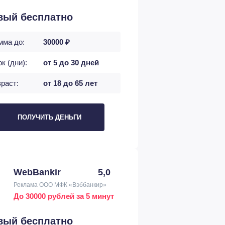
вый бесплатно
мма до:
30000 ₽
к (дни):
от 5 до 30 дней
раст:
от 18 до 65 лет
ПОЛУЧИТЬ ДЕНЬГИ
WebBankir
5,0
Реклама ООО МФК «Вэббанкир»
До 30000 рублей за 5 минут
вый бесплатно