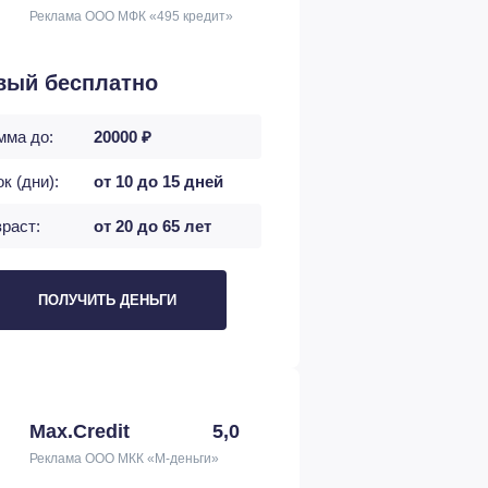
Реклама ООО МФК «495 кредит»
вый бесплатно
мма до:
20000 ₽
к (дни):
от 10 до 15 дней
раст:
от 20 до 65 лет
ПОЛУЧИТЬ ДЕНЬГИ
Max.Credit
5,0
Реклама ООО МКК «М-деньги»