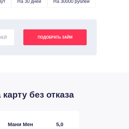
нут
На 30 дней
На 30000 рублей
НЕЙ
карту без отказа
Мани Мен
5,0