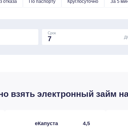
з отказа
По паспорту
Круглосуточно
За 5 ми
Срок
Д
о взять электронный займ на 
еКапуста
4,5