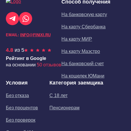
Способ получения
На банковскую карту
На карту Сбербанка
EMAIL:
INFO@FINIXI.RU
На карту МИР
4.8
из 5
На карту Маэстро
Рейтинг в Google
На банковский счет
на основании
50 отзывов
На кошелек ЮМани
Условия
Категория заемщика
Без отказа
С 18 лет
Без процентов
Пенсионерам
Без проверок