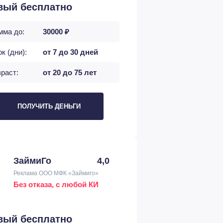
вый бесплатно
мма до:
30000 ₽
к (дни):
от 7 до 30 дней
раст:
от 20 до 75 лет
ПОЛУЧИТЬ ДЕНЬГИ
ЗаймиГо
4,0
Реклама ООО МФК «Займиго»
Без отказа, с любой КИ
вый бесплатно