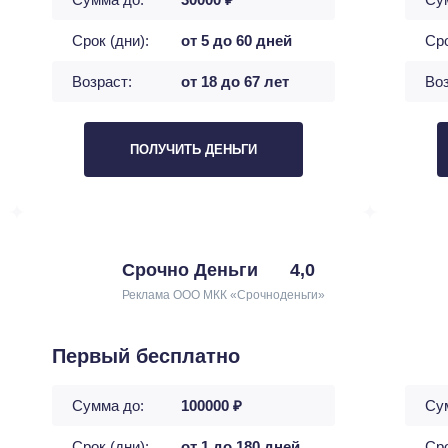
Срок (дни):
от 5 до 60 дней
Сро
Возраст:
от 18 до 67 лет
Воз
ПОЛУЧИТЬ ДЕНЬГИ
Срочно Деньги
4,0
Реклама ООО МКК «Срочноденьги»
Первый бесплатно
Сумма до:
100000 ₽
Су
Срок (дни):
от 1 до 180 дней
Сро