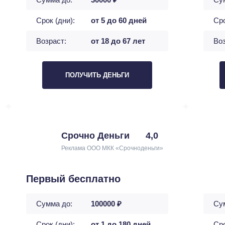
Срок (дни):
от 5 до 60 дней
Сро
Возраст:
от 18 до 67 лет
Воз
ПОЛУЧИТЬ ДЕНЬГИ
Срочно Деньги
4,0
Реклама ООО МКК «Срочноденьги»
Первый бесплатно
Сумма до:
100000 ₽
Су
Срок (дни):
от 1 до 180 дней
Сро