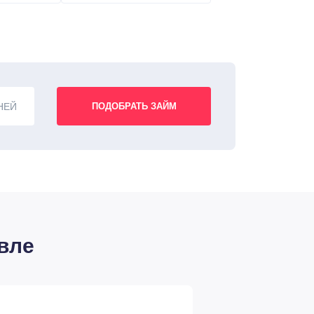
НЕЙ
вле