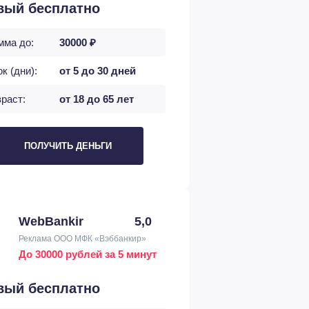
вый бесплатно
мма до:
30000 ₽
к (дни):
от 5 до 30 дней
раст:
от 18 до 65 лет
ПОЛУЧИТЬ ДЕНЬГИ
WebBankir
5,0
Реклама ООО МФК «Вэббанкир»
До 30000 рублей за 5 минут
вый бесплатно