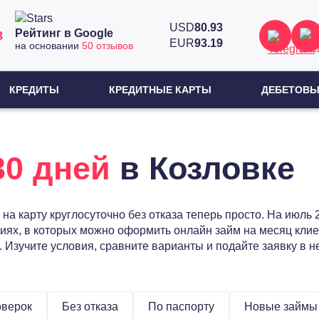
USD
80.93
Рейтинг в Google
8
EUR
93.19
на основании
50 отзывов
КРЕДИТЫ
КРЕДИТНЫЕ КАРТЫ
ДЕБЕТОВЫ
30 дней
в Козловке
 на карту круглосуточно без отказа теперь просто. На июль
х, в которых можно оформить онлайн займ на месяц клие
 Изучите условия, сравните варианты и подайте заявку в 
оверок
Без отказа
По паспорту
Новые займы