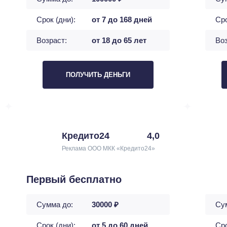
Срок (дни):
от 7 до 168 дней
Сро
Возраст:
от 18 до 65 лет
Воз
ПОЛУЧИТЬ ДЕНЬГИ
Кредито24
4,0
Реклама ООО МКК «Кредито24»
Первый бесплатно
Сумма до:
30000 ₽
Су
Срок (дни):
от 5 до 60 дней
Сро