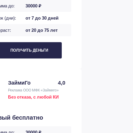
мма до:
30000 ₽
к (дни):
от 7 до 30 дней
раст:
от 20 до 75 лет
ПОЛУЧИТЬ ДЕНЬГИ
ЗаймиГо
4,0
Реклама ООО МФК «Займиго»
Без отказа, с любой КИ
вый бесплатно
мма до:
30000 ₽