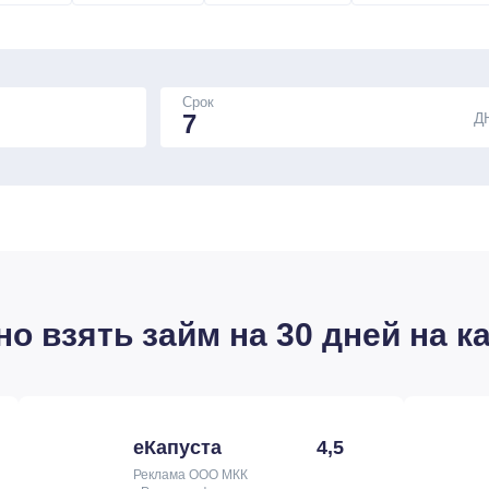
Срок
Д
 взять займ на 30 дней на ка
еКапуста
4,5
Реклама ООО МКК