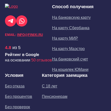
Способ получения
На банковскую карту
На карту Сбербанка
EMAIL:
INFO@FINIXI.RU
На карту МИР
4.8
из 5
На карту Маэстро
Рейтинг в Google
На банковский счет
на основании
50 отзывов
На кошелек ЮМани
Условия
Категория заемщика
Без отказа
С 18 лет
Без процентов
Пенсионерам
Без проверок