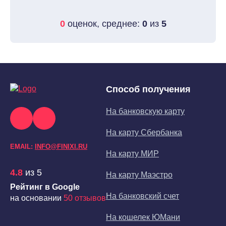
0
оценок, среднее:
0
из
5
Способ получения
На банковскую карту
На карту Сбербанка
EMAIL:
INFO@FINIXI.RU
На карту МИР
4.8
из 5
На карту Маэстро
Рейтинг в Google
На банковский счет
на основании
50 отзывов
На кошелек ЮМани