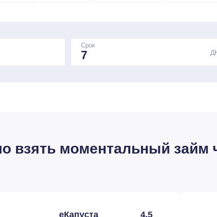
Срок
Д
о взять моментальный займ ч
еКапуста
4,5