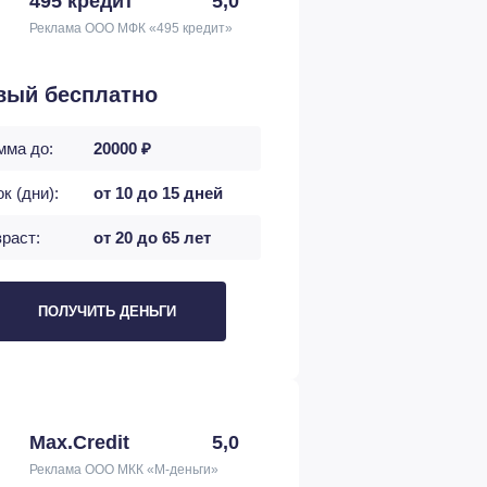
495 кредит
5,0
Реклама ООО МФК «495 кредит»
вый бесплатно
мма до:
20000 ₽
к (дни):
от 10 до 15 дней
раст:
от 20 до 65 лет
ПОЛУЧИТЬ ДЕНЬГИ
Max.Credit
5,0
Реклама ООО МКК «М-деньги»