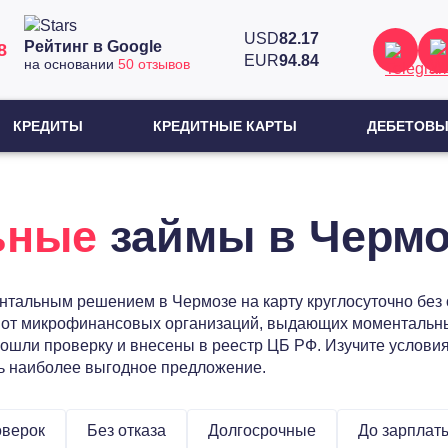
USD
82.17
Рейтинг в Google
8
EUR
94.84
на основании
50 отзывов
КРЕДИТЫ
КРЕДИТНЫЕ КАРТЫ
ДЕБЕТОВЫ
ьные
займы в Чермо
тальным решением в Чермозе на карту круглосуточно без о
 от микрофинансовых организаций, выдающих моментальны
ошли проверку и внесены в реестр ЦБ РФ. Изучите условия
ть наиболее выгодное предложение.
оверок
Без отказа
Долгосрочные
До зарплат