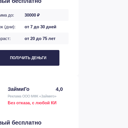
вый бесплатно
мма до:
30000 ₽
к (дни):
от 7 до 30 дней
раст:
от 20 до 75 лет
ПОЛУЧИТЬ ДЕНЬГИ
ЗаймиГо
4,0
Реклама ООО МФК «Займиго»
Без отказа, с любой КИ
вый бесплатно