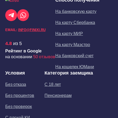
Способ получения
На банковскую карту
На карту Сбербанка
EMAIL:
INFO@FINIXI.RU
На карту МИР
4.8
из 5
На карту Маэстро
Рейтинг в Google
На банковский счет
на основании
50 отзывов
На кошелек ЮМани
Условия
Категория заемщика
Без отказа
С 18 лет
Без процентов
Пенсионерам
Без проверок
С плохой КИ