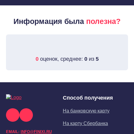
Информация была
полезна?
0
оценок, среднее:
0
из
5
Способ получения
На банковскую карту
На карту Сбербанка
EMAIL:
INFO@FINIXI.RU