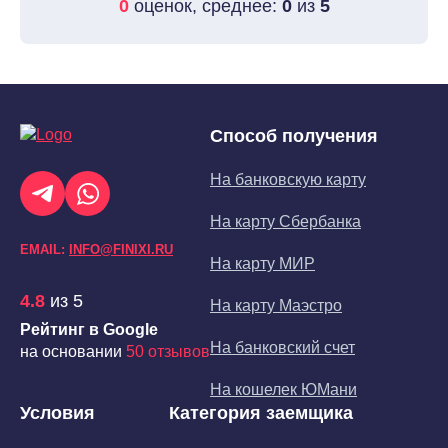
0
оценок, среднее:
0
из
5
Способ получения
На банковскую карту
На карту Сбербанка
EMAIL:
INFO@FINIXI.RU
На карту МИР
4.8
из 5
На карту Маэстро
Рейтинг в Google
На банковский счет
на основании
50 отзывов
На кошелек ЮМани
Условия
Категория заемщика