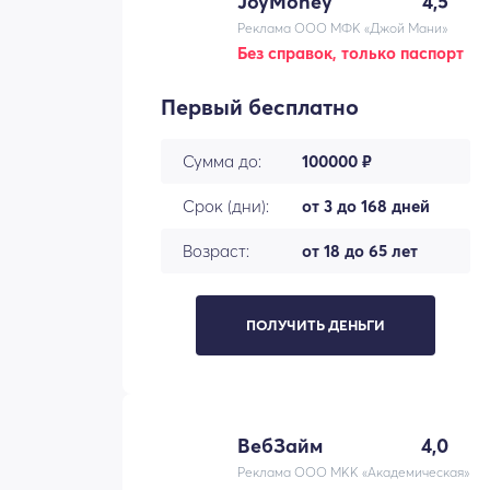
JoyMoney
4,5
Реклама ООО МФК «Джой Мани»
Без справок, только паспорт
Первый бесплатно
Сумма до:
100000 ₽
Срок (дни):
от 3 до 168 дней
Возраст:
от 18 до 65 лет
ПОЛУЧИТЬ ДЕНЬГИ
ВебЗайм
4,0
Реклама ООО МКК «Академическая»