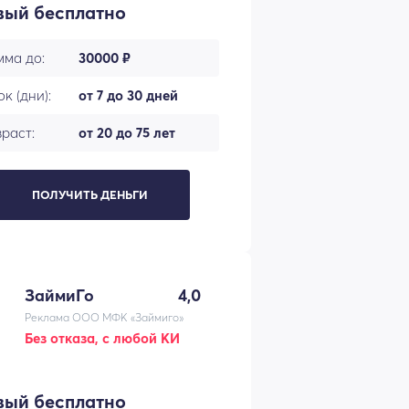
вый бесплатно
мма до:
30000 ₽
к (дни):
от 7 до 30 дней
раст:
от 20 до 75 лет
ПОЛУЧИТЬ ДЕНЬГИ
ЗаймиГо
4,0
Реклама ООО МФК «Займиго»
Без отказа, с любой КИ
вый бесплатно