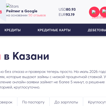
USD
80.93
Рейтинг в Google
8
EUR
93.19
на основании
50 отзывов
КРЕДИТЫ
КРЕДИТНЫЕ КАРТЫ
ДЕБЕТОВЫ
ы
в Казани
но без отказа и проверок теперь просто. На июль 2026 го
х, которые выдают займы с низкой процентной ставкой. 
ение онлайн-заявки займет не более 5 минут, а решение
орией, круглосуточно.
оверок
По паспорту
До зарплаты
Круглосу