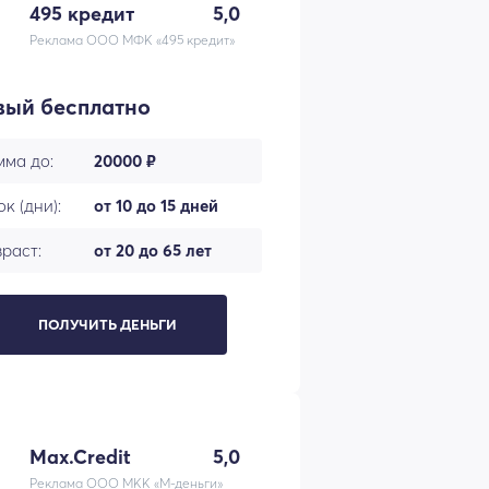
495 кредит
5,0
Реклама ООО МФК «495 кредит»
вый бесплатно
мма до:
20000 ₽
к (дни):
от 10 до 15 дней
раст:
от 20 до 65 лет
ПОЛУЧИТЬ ДЕНЬГИ
Max.Credit
5,0
Реклама ООО МКК «М-деньги»