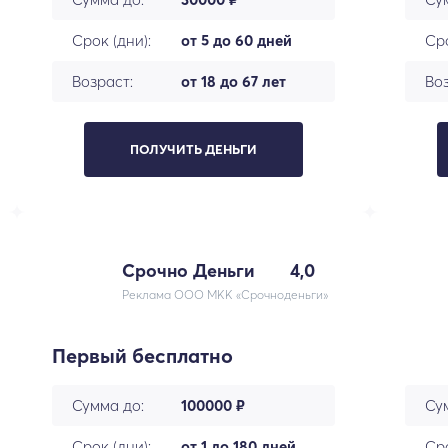
Срок (дни):
от 5 до 60 дней
Сро
Возраст:
от 18 до 67 лет
Воз
ПОЛУЧИТЬ ДЕНЬГИ
Срочно Деньги
4,0
Реклама ООО МКК «Срочноденьги»
Первый бесплатно
Сумма до:
100000 ₽
Су
Срок (дни):
от 1 до 180 дней
Сро