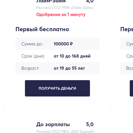
Лайм-Займ
4,0
Реклама ООО МФК «Лайм-Займ»
Одобрение за 1 минуту
Первый бесплатно
Пер
Сумма до:
100000 ₽
Су
Срок (дни):
от 10 до 168 дней
Сро
Возраст:
от 19 до 55 лет
Воз
ПОЛУЧИТЬ ДЕНЬГИ
До зарплаты
5,0
Реклама ООО МКК «ДЗП-Единый»