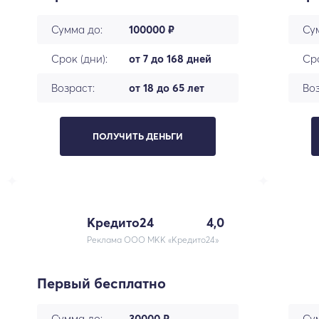
Сумма до:
100000 ₽
Су
Срок (дни):
от 7 до 168 дней
Сро
Возраст:
от 18 до 65 лет
Воз
ПОЛУЧИТЬ ДЕНЬГИ
Кредито24
4,0
Реклама ООО МКК «Кредито24»
Первый бесплатно
Сумма до:
30000 ₽
Су