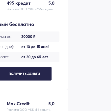
495 кредит
5,0
Реклама ООО МФК «495 кредит»
вый бесплатно
мма до:
20000 ₽
к (дни):
от 10 до 15 дней
раст:
от 20 до 65 лет
ПОЛУЧИТЬ ДЕНЬГИ
Max.Credit
5,0
Реклама ООО МКК «М-деньги»