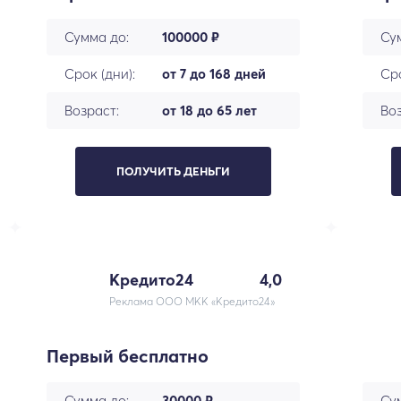
Сумма до:
100000 ₽
Су
Срок (дни):
от 7 до 168 дней
Сро
Возраст:
от 18 до 65 лет
Воз
ПОЛУЧИТЬ ДЕНЬГИ
Кредито24
4,0
Реклама ООО МКК «Кредито24»
Первый бесплатно
Сумма до:
30000 ₽
Су