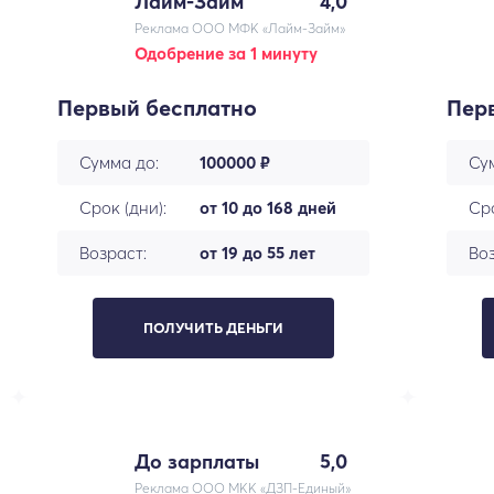
Лайм-Займ
4,0
Реклама ООО МФК «Лайм-Займ»
Одобрение за 1 минуту
Первый бесплатно
Пер
Сумма до:
100000 ₽
Су
Срок (дни):
от 10 до 168 дней
Сро
Возраст:
от 19 до 55 лет
Воз
ПОЛУЧИТЬ ДЕНЬГИ
До зарплаты
5,0
Реклама ООО МКК «ДЗП-Единый»