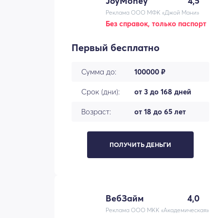
JoyMoney
4,5
Реклама ООО МФК «Джой Мани»
Без справок, только паспорт
Первый бесплатно
Сумма до:
100000 ₽
Срок (дни):
от 3 до 168 дней
Возраст:
от 18 до 65 лет
ПОЛУЧИТЬ ДЕНЬГИ
ВебЗайм
4,0
Реклама ООО МКК «Академическая»