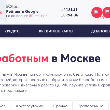
USD
81.41
Рейтинг в Google
8
EUR
94.06
на основании
50 отзывов
КРЕДИТЫ
КРЕДИТНЫЕ КАРТЫ
ДЕБЕТОВЫ
работным
в Москве
ным в Москве на карту круглосуточно без отказа. На это
заций, которые реально одобряют заявки безработным, в 
роверку и внесены в реестр ЦБ РФ. Изучите условия, сра
го предложения.
ков
Круглосуточно
Срочно
Проверенные