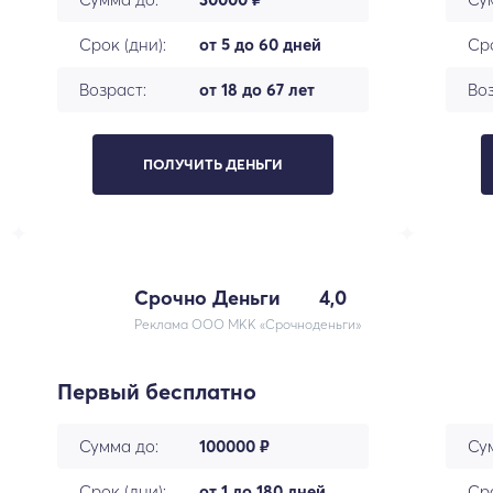
Срок (дни):
от 5 до 60 дней
Сро
Возраст:
от 18 до 67 лет
Воз
ПОЛУЧИТЬ ДЕНЬГИ
Срочно Деньги
4,0
Реклама ООО МКК «Срочноденьги»
Первый бесплатно
Сумма до:
100000 ₽
Су
Срок (дни):
от 1 до 180 дней
Сро