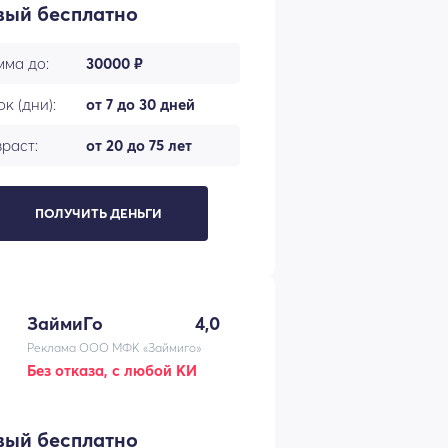
вый бесплатно
мма до:
30000 ₽
к (дни):
от 7 до 30 дней
раст:
от 20 до 75 лет
ПОЛУЧИТЬ ДЕНЬГИ
ЗаймиГо
4,0
Реклама ООО МФК «Займиго»
Без отказа, с любой КИ
вый бесплатно