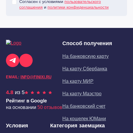
Согласен с условиями
пользовательского
соглашения
и
политики конфиденциальности
Способ получения
На банковскую карту
На карту Сбербанка
EMAIL:
INFO@FINIXI.RU
На карту МИР
4.8
из 5
На карту Маэстро
Рейтинг в Google
На банковский счет
на основании
50 отзывов
На кошелек ЮМани
Условия
Категория заемщика