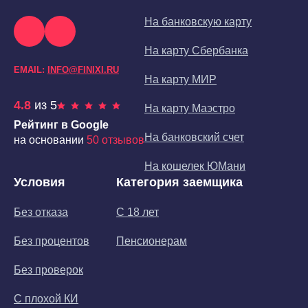
На банковскую карту
На карту Сбербанка
EMAIL:
INFO@FINIXI.RU
На карту МИР
4.8
из 5
На карту Маэстро
Рейтинг в Google
На банковский счет
на основании
50 отзывов
На кошелек ЮМани
Условия
Категория заемщика
Без отказа
С 18 лет
Без процентов
Пенсионерам
Без проверок
С плохой КИ