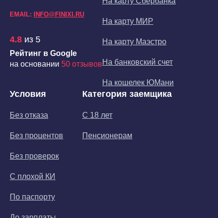
На карту Сбербанка
EMAIL:
INFO@FINIXI.RU
На карту МИР
4.8
из 5
На карту Маэстро
Рейтинг в Google
На банковский счет
на основании
50 отзывов
На кошелек ЮМани
Условия
Категория заемщика
Без отказа
С 18 лет
Без процентов
Пенсионерам
Без проверок
С плохой КИ
По паспорту
До зарплаты