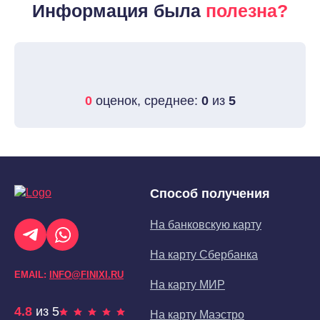
Информация была
полезна?
0
оценок, среднее:
0
из
5
Способ получения
На банковскую карту
На карту Сбербанка
EMAIL:
INFO@FINIXI.RU
На карту МИР
4.8
из 5
На карту Маэстро