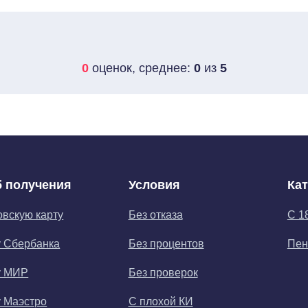
0
оценок, среднее:
0
из
5
 получения
Условия
Ка
овскую карту
Без отказа
С 1
у Сбербанка
Без процентов
Пен
у МИР
Без проверок
у Маэстро
С плохой КИ