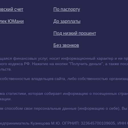
овский счет
По паспорту
елек ЮМани
До зарплаты
Под низкий процент
Без звонков
щаяся финансовых услуг, носит информационный характер и ни при
го кодекса РФ. Нажатие на кнопки "Получить деньги", а также по
льств.
обственностью владельцев сайта, либо собственностью организаци
ема статистики, которая собирает информацию о посещенных стран
мации.
иным способом свои персональные данные (информацию о себе), Вы
предприниматель Кузнецова М.Ю. ОГРНИП: 323645700109605, ИНН