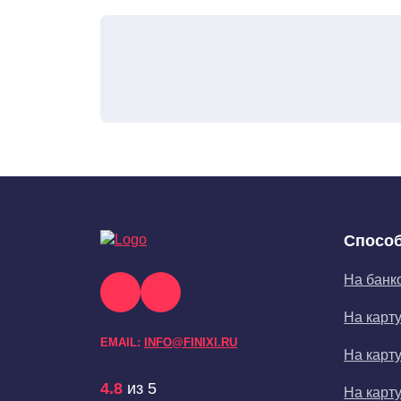
Способ
На банк
На карт
EMAIL:
INFO@FINIXI.RU
На карт
4.8
из 5
На карт