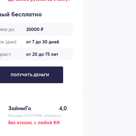
вый бесплатно
мма до:
30000 ₽
к (дни):
от 7 до 30 дней
раст:
от 20 до 75 лет
ПОЛУЧИТЬ ДЕНЬГИ
ЗаймиГо
4,0
Реклама ООО МФК «Займиго»
Без отказа, с любой КИ