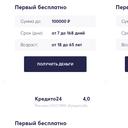
Первый бесплатно
Пер
Сумма до:
100000 ₽
Су
Срок (дни):
от 7 до 168 дней
Сро
Возраст:
от 18 до 65 лет
Воз
ПОЛУЧИТЬ ДЕНЬГИ
Кредито24
4,0
Реклама ООО МКК «Кредито24»
Первый бесплатно