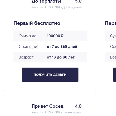
До зарплаты
5,0
Реклама ООО МКК «ДЗП-Единый»
Первый бесплатно
Пер
Сумма до:
100000 ₽
Су
Срок (дни):
от 7 до 365 дней
Сро
Возраст:
от 18 до 80 лет
Воз
ПОЛУЧИТЬ ДЕНЬГИ
Привет Сосед
4,0
Реклама ООО МКК «Триумвират»