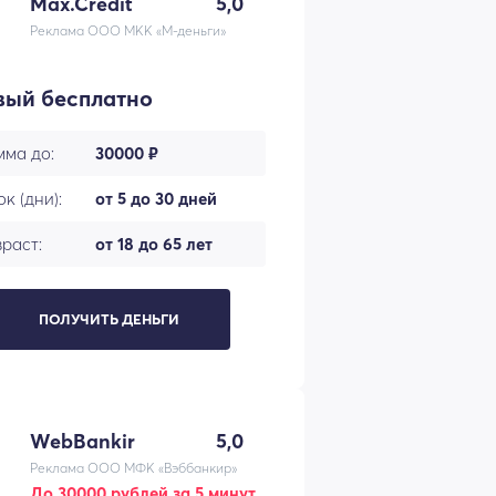
Max.Credit
5,0
Реклама ООО МКК «М-деньги»
вый бесплатно
мма до:
30000 ₽
к (дни):
от 5 до 30 дней
раст:
от 18 до 65 лет
ПОЛУЧИТЬ ДЕНЬГИ
WebBankir
5,0
Реклама ООО МФК «Вэббанкир»
До 30000 рублей за 5 минут