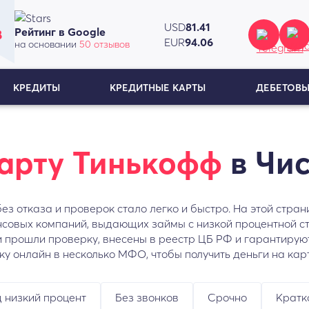
USD
81.41
Рейтинг в Google
8
EUR
94.06
на основании
50 отзывов
КРЕДИТЫ
КРЕДИТНЫЕ КАРТЫ
ДЕБЕТОВЫ
карту Тинькофф
в Чи
без отказа и проверок стало легко и быстро. На этой ст
нсовых компаний, выдающих займы с низкой процентной с
 прошли проверку, внесены в реестр ЦБ РФ и гарантирую
ку онлайн в несколько МФО, чтобы получить деньги на карт
 низкий процент
Без звонков
Срочно
Кратк