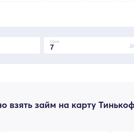
Срок
Д
о взять займ на карту Тинько