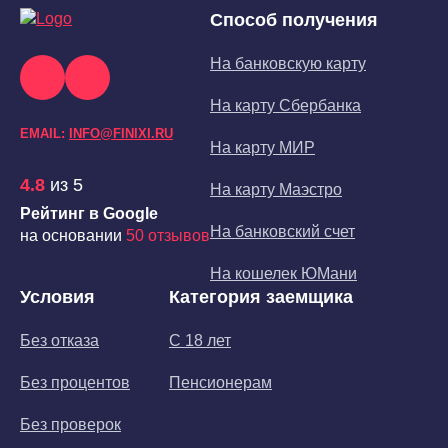
Способ получения
На банковскую карту
На карту Сбербанка
EMAIL:
INFO@FINIXI.RU
На карту МИР
4.8
из 5
На карту Маэстро
Рейтинг в Google
На банковский счет
на основании
50 отзывов
На кошелек ЮМани
Условия
Категория заемщика
Без отказа
С 18 лет
Без процентов
Пенсионерам
Без проверок