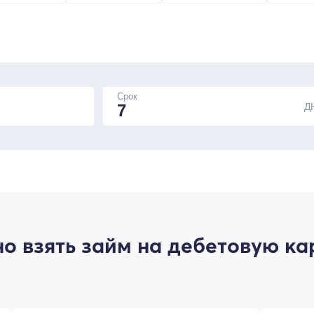
Срок
Д
о взять займ на дебетовую ка