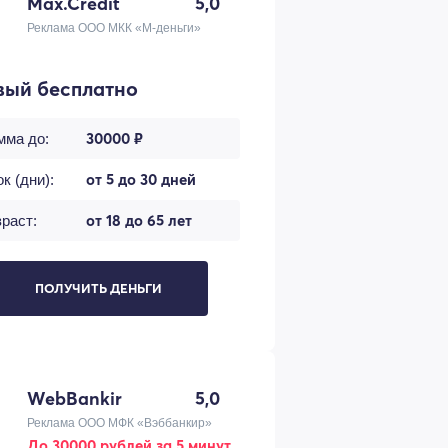
Max.Credit
5,0
Реклама ООО МКК «М-деньги»
вый бесплатно
30000 ₽
мма до:
от 5 до 30 дней
к (дни):
от 18 до 65 лет
раст:
ПОЛУЧИТЬ ДЕНЬГИ
WebBankir
5,0
Реклама ООО МФК «Вэббанкир»
До 30000 рублей за 5 минут