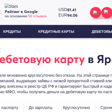
81.41
USD
Рейтинг в Google
8
94.06
EUR
на основании
50 отзывов
КРЕДИТЫ
КРЕДИТНЫЕ КАРТЫ
ДЕБЕТОВЫ
дебетовую карту
в Яр
вле мгновенно круглосуточно без отказа. На этой странице
мпаний, выдающих займы с низкой процентной ставкой кли
ку, внесены в реестр ЦБ РФ и гарантируют быстрый и наде
ко МФО, чтобы получить деньги на дебетовую карту по паспо
 паспорту
До зарплаты
Круглосуточно
Сроч