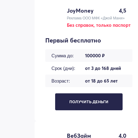
JoyMoney
4,5
Реклама ООО МФК «Джой Мани»
Без справок, только паспорт
Первый бесплатно
100000 ₽
Сумма до:
от 3 до 168 дней
Срок (дни):
от 18 до 65 лет
Возраст:
ПОЛУЧИТЬ ДЕНЬГИ
ВебЗайм
4,0