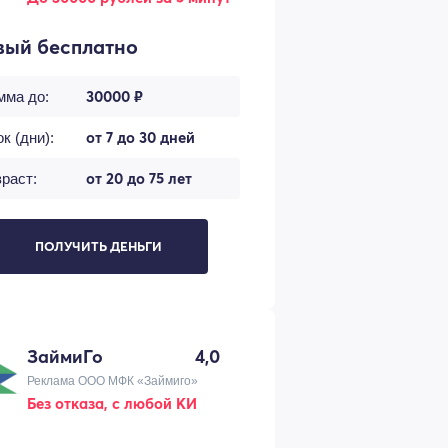
вый бесплатно
30000 ₽
мма до:
от 7 до 30 дней
к (дни):
от 20 до 75 лет
раст:
ПОЛУЧИТЬ ДЕНЬГИ
ЗаймиГо
4,0
Реклама ООО МФК «Займиго»
Без отказа, с любой КИ