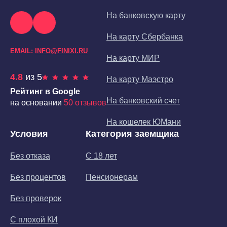
На банковскую карту
На карту Сбербанка
EMAIL:
INFO@FINIXI.RU
На карту МИР
4.8
из 5
На карту Маэстро
Рейтинг в Google
На банковский счет
на основании
50 отзывов
На кошелек ЮМани
Условия
Категория заемщика
Без отказа
С 18 лет
Без процентов
Пенсионерам
Без проверок
С плохой КИ