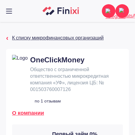
К списку микрофинансовых организаций
OneClickMoney
Общество с ограниченной
ответственностью микрокредитная
компания «УФ», лицензия ЦБ: №
001503760007126
по 1 отзывам
О компании
Первый займ 0%