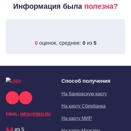
Информация была
полезна?
0
оценок, среднее:
0
из
5
Способ получения
На банковскую карту
На карту Сбербанка
EMAIL:
INFO@FINIXI.RU
На карту МИР
4.8
из 5
На карту Маэстро