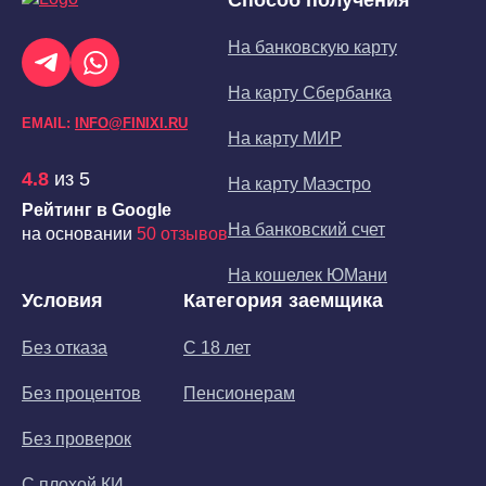
Способ получения
На банковскую карту
На карту Сбербанка
EMAIL:
INFO@FINIXI.RU
На карту МИР
4.8
из 5
На карту Маэстро
Рейтинг в Google
На банковский счет
на основании
50 отзывов
На кошелек ЮМани
Условия
Категория заемщика
Без отказа
С 18 лет
Без процентов
Пенсионерам
Без проверок
С плохой КИ