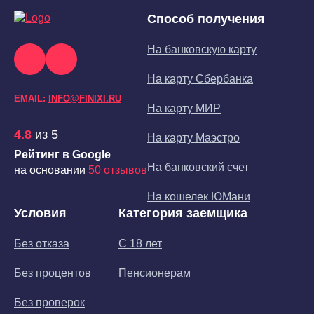
Способ получения
На банковскую карту
На карту Сбербанка
EMAIL:
INFO@FINIXI.RU
На карту МИР
4.8
из 5
На карту Маэстро
Рейтинг в Google
На банковский счет
на основании
50 отзывов
На кошелек ЮМани
Условия
Категория заемщика
Без отказа
С 18 лет
Без процентов
Пенсионерам
Без проверок