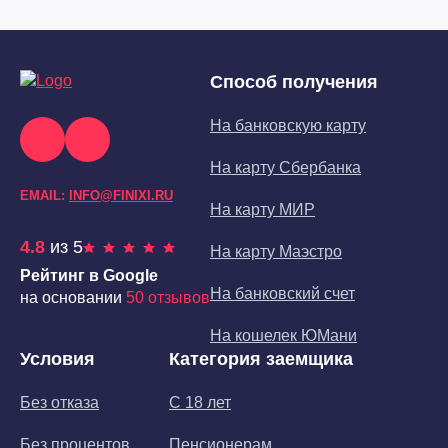
Способ получения
На банковскую карту
На карту Сбербанка
EMAIL:
INFO@FINIXI.RU
На карту МИР
4.8
из 5
На карту Маэстро
Рейтинг в Google
На банковский счет
на основании
50 отзывов
На кошелек ЮМани
Условия
Категория заемщика
Без отказа
С 18 лет
Без процентов
Пенсионерам