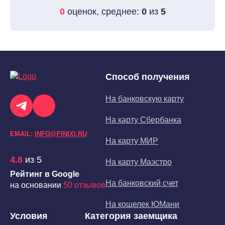
0
оценок, среднее:
0
из
5
Способ получения
На банковскую карту
На карту Сбербанка
EMAIL:
INFO@FINIXI.RU
На карту МИР
4.8
из 5
На карту Маэстро
Рейтинг в Google
На банковский счет
на основании
50 отзывов
На кошелек ЮМани
Условия
Категория заемщика