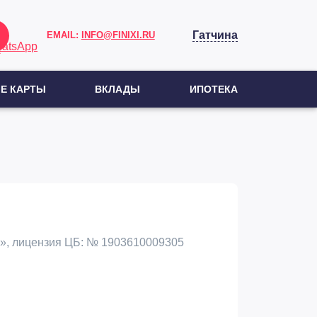
Гатчина
EMAIL:
INFO@FINIXI.RU
Е КАРТЫ
ВКЛАДЫ
ИПОТЕКА
», лицензия ЦБ: № 1903610009305