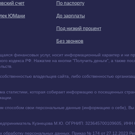
овский счет
По паспорту
елек ЮМани
До зарплаты
Под низкий процент
Без звонков
щаяся финансовых услуг, носит информационный характер и ни при
го кодекса РФ. Нажатие на кнопки "Получить деньги", а также по
льств.
обственностью владельцев сайта, либо собственностью организаци
ема статистики, которая собирает информацию о посещенных стран
мации.
иным способом свои персональные данные (информацию о себе), Вы
предприниматель Кузнецова М.Ю. ОГРНИП: 323645700109605, ИНН
 обработку персональных данных, Приказ № 174 от 27.12.2023 Рег