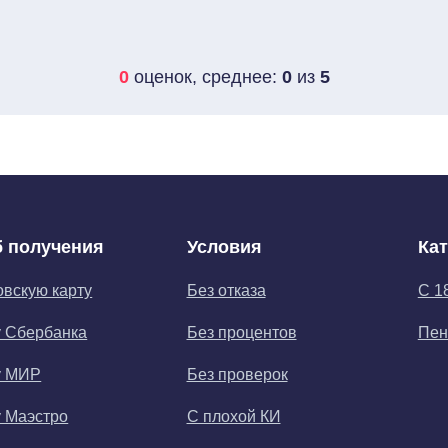
0
оценок, среднее:
0
из
5
 получения
Условия
Ка
овскую карту
Без отказа
С 1
у Сбербанка
Без процентов
Пен
у МИР
Без проверок
у Маэстро
С плохой КИ