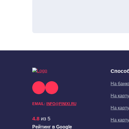
Способ
На банк
На карт
EMAIL:
INFO@FINIXI.RU
На карт
4.8
из 5
На карт
Рейтинг в Google