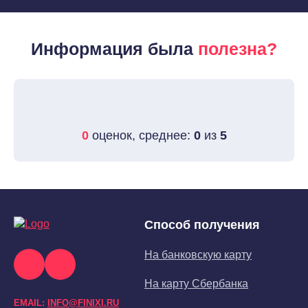
Информация была
полезна?
0
оценок, среднее:
0
из
5
Способ получения
На банковскую карту
На карту Сбербанка
EMAIL:
INFO@FINIXI.RU