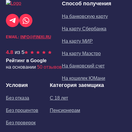
Способ получения
На банковскую карту
На карту Сбербанка
EMAIL:
INFO@FINIXI.RU
На карту МИР
4.8
из 5
На карту Маэстро
Рейтинг в Google
На банковский счет
на основании
50 отзывов
На кошелек ЮМани
Условия
Категория заемщика
Без отказа
С 18 лет
Без процентов
Пенсионерам
Без проверок