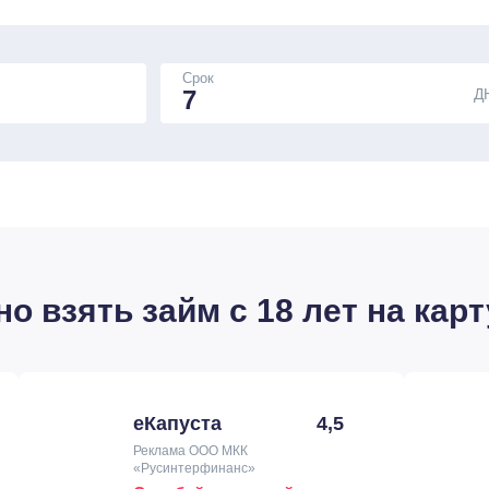
Срок
Д
 взять займ с 18 лет на карт
еКапуста
4,5
Реклама ООО МКК
«Русинтерфинанс»