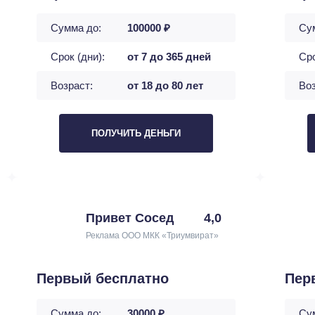
Сумма до:
100000 ₽
Су
Срок (дни):
от 7 до 365 дней
Сро
Возраст:
от 18 до 80 лет
Воз
ПОЛУЧИТЬ ДЕНЬГИ
Привет Сосед
4,0
Реклама ООО МКК «Триумвират»
Первый бесплатно
Пер
Сумма до:
30000 ₽
Су