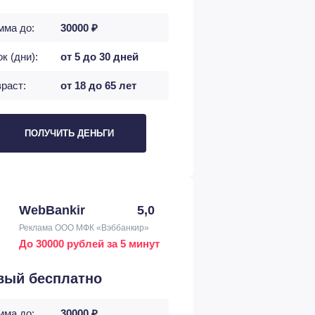
мма до:
30000 ₽
к (дни):
от 5 до 30 дней
раст:
от 18 до 65 лет
ПОЛУЧИТЬ ДЕНЬГИ
WebBankir
5,0
Реклама ООО МФК «Вэббанкир»
До 30000 рублей за 5 минут
вый бесплатно
мма до:
30000 ₽