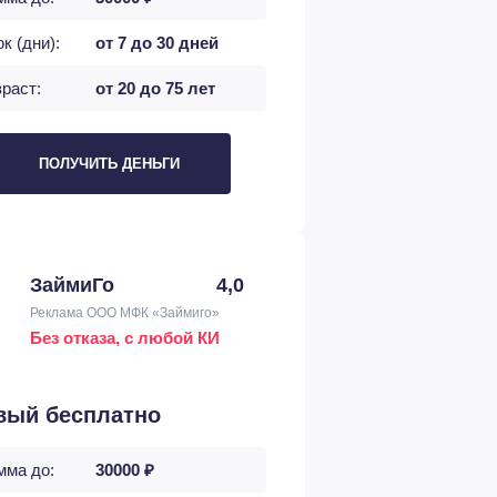
к (дни):
от 7 до 30 дней
раст:
от 20 до 75 лет
ПОЛУЧИТЬ ДЕНЬГИ
ЗаймиГо
4,0
Реклама ООО МФК «Займиго»
Без отказа, с любой КИ
вый бесплатно
мма до:
30000 ₽