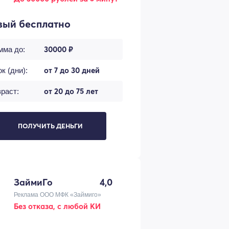
вый бесплатно
30000 ₽
мма до:
от 7 до 30 дней
к (дни):
от 20 до 75 лет
раст:
ПОЛУЧИТЬ ДЕНЬГИ
ЗаймиГо
4,0
Реклама ООО МФК «Займиго»
Без отказа, с любой КИ