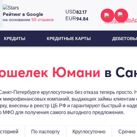
82.17
USD
Рейтинг в Google
94.84
EUR
на основании
50 отзывов
КРЕДИТЫ
КРЕДИТНЫЕ КАРТЫ
ДЕБЕТОВЫ
кошелек Юмани
в Са
анкт-Петербурге круглосуточно без отказа теперь просто. 
х микрофинансовых компаний, выдающих займы клиентам с
ку, внесены в реестр ЦБ РФ и гарантируют быстрый и наде
ко МФО для получения самого выгодного предложения.
историей
По паспорту
Круглосуточно
Срочно