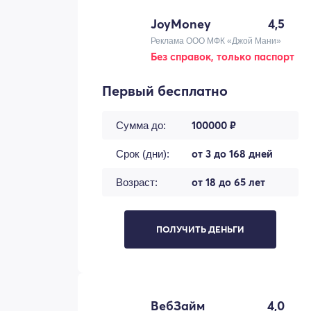
JoyMoney
4,5
Реклама ООО МФК «Джой Мани»
Без справок, только паспорт
Первый бесплатно
100000 ₽
Сумма до:
от 3 до 168 дней
Срок (дни):
от 18 до 65 лет
Возраст:
ПОЛУЧИТЬ ДЕНЬГИ
ВебЗайм
4,0