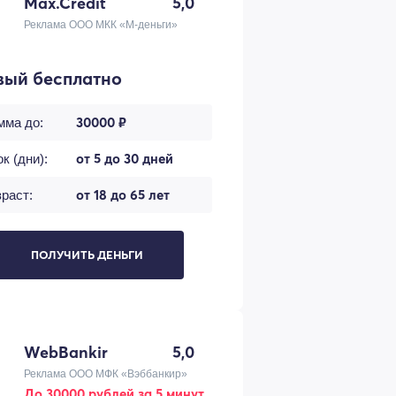
Max.Credit
5,0
Реклама ООО МКК «М-деньги»
вый бесплатно
30000 ₽
мма до:
от 5 до 30 дней
к (дни):
от 18 до 65 лет
раст:
ПОЛУЧИТЬ ДЕНЬГИ
WebBankir
5,0
Реклама ООО МФК «Вэббанкир»
До 30000 рублей за 5 минут