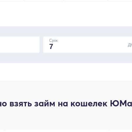
Срок
Д
о взять займ на кошелек ЮМан