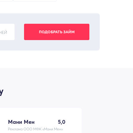
НЕЙ
у
Мани Мен
5,0
Реклама ООО МФК «Мани Мен»