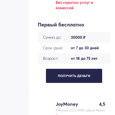
Без скрытых услуг и
комиссий
Первый бесплатно
Сумма до:
30000 ₽
Срок (дни):
от 7 до 30 дней
Возраст:
от 18 до 75 лет
ПОЛУЧИТЬ ДЕНЬГИ
JoyMoney
4,5
Реклама ООО МФК «Джой Мани»