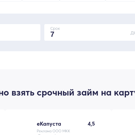
Срок
Д
о взять срочный займ на карт
еКапуста
4,5
Реклама ООО МКК