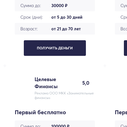
Сумма до:
30000 ₽
Су
Срок (дни):
от 5 до 30 дней
Сро
Возраст:
от 21 до 70 лет
Воз
ПОЛУЧИТЬ ДЕНЬГИ
Целевые
5,0
Финансы
Реклама ООО МКК «Занимательные
финансы»
Первый бесплатно
Пер
Сумма до:
100000 ₽
Су