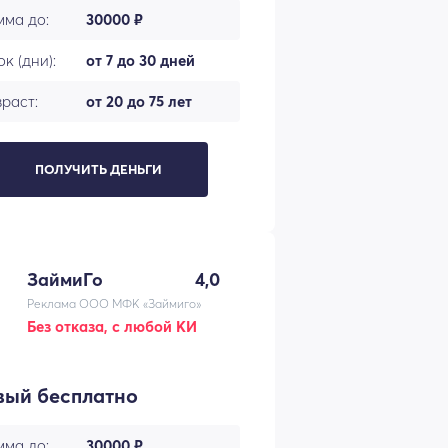
мма до:
30000 ₽
к (дни):
от 7 до 30 дней
раст:
от 20 до 75 лет
ПОЛУЧИТЬ ДЕНЬГИ
ЗаймиГо
4,0
Реклама ООО МФК «Займиго»
Без отказа, с любой КИ
вый бесплатно
мма до:
30000 ₽