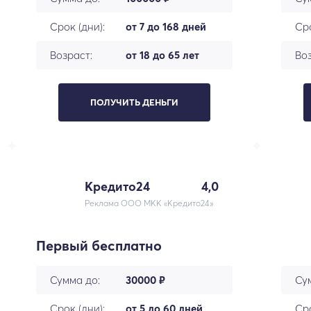
Срок (дни):
от 7 до 168 дней
Сро
Возраст:
от 18 до 65 лет
Воз
ПОЛУЧИТЬ ДЕНЬГИ
Кредито24
4,0
Реклама ООО МКК «Кредито24»
Первый бесплатно
Сумма до:
30000 ₽
Су
Срок (дни):
от 5 до 60 дней
Сро