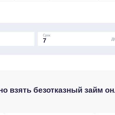
Срок
Д
о взять безотказный займ он