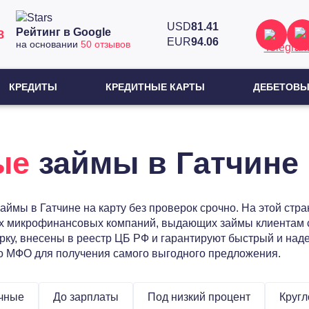
USD
81.41
Рейтинг в Google
8
EUR
94.06
на основании
50 отзывов
КРЕДИТЫ
КРЕДИТНЫЕ КАРТЫ
ДЕБЕТОВЫ
ые
займы в Гатчине
ймы в Гатчине на карту без проверок срочно. На этой стр
х микрофинансовых компаний, выдающих займы клиентам с
ку, внесены в реестр ЦБ РФ и гарантируют быстрый и наде
ко МФО для получения самого выгодного предложения.
чные
До зарплаты
Под низкий процент
Кругл