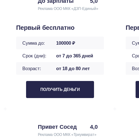
До зарплаты
5,0
Реклама ООО МКК «ДЗП-Единый»
Первый бесплатно
Пер
Сумма до:
100000 ₽
Су
Срок (дни):
от 7 до 365 дней
Сро
Возраст:
от 18 до 80 лет
Воз
ПОЛУЧИТЬ ДЕНЬГИ
Привет Сосед
4,0
Реклама ООО МКК «Триумвират»