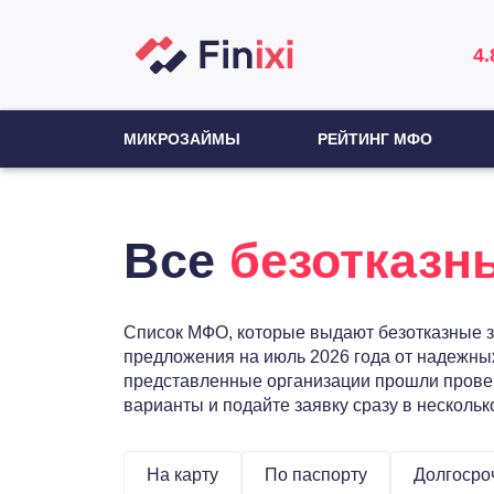
4.
МИКРОЗАЙМЫ
РЕЙТИНГ МФО
Все
безотказн
Список МФО, которые выдают безотказные за
предложения на июль 2026 года от надежны
представленные организации прошли провер
варианты и подайте заявку сразу в несколь
На карту
По паспорту
Долгосро