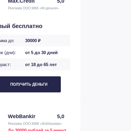
Max.Credit
5,0
Реклама ООО МКК «М-деньги»
вый бесплатно
мма до:
30000 ₽
к (дни):
от 5 до 30 дней
раст:
от 18 до 65 лет
ПОЛУЧИТЬ ДЕНЬГИ
WebBankir
5,0
Реклама ООО МФК «Вэббанкир»
До 30000 рублей за 5 минут