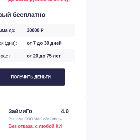
вый бесплатно
мма до:
30000 ₽
к (дни):
от 7 до 30 дней
раст:
от 20 до 75 лет
ПОЛУЧИТЬ ДЕНЬГИ
ЗаймиГо
4,0
Реклама ООО МФК «Займиго»
Без отказа, с любой КИ